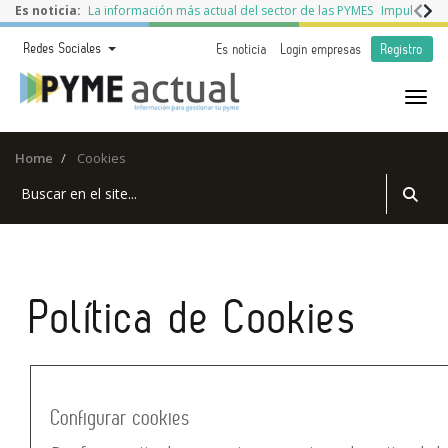
Es noticia:
La información más actual del sector de las PYMES
Impulso a l
Redes Sociales
Es noticia
Login empresas
Registro
Home
Cookies
Política de Cookies
Configurar cookies