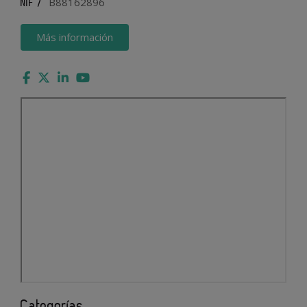
B88162896
NIF /
Más información
Categorías