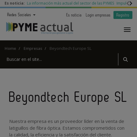
Es noticia:
La información más actual del sector de las PYMES
Impulso a l
Redes Sociales
Es noticia
Login empresas
Registro
Home
Empresas
Beyondtech Europe SL
Beyondtech Europe SL
Nuestra empresa es un proveedor líder en la venta de
latiguillos de fibra óptica. Estamos comprometidos con
la calidad, la eficiencia y la satisfacción del cliente.