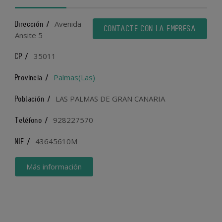
Avenida
Dirección /
CONTACTE CON LA EMPRESA
Ansite 5
35011
CP /
Palmas(Las)
Provincia /
LAS PALMAS DE GRAN CANARIA
Población /
928227570
Teléfono /
43645610M
NIF /
Más información