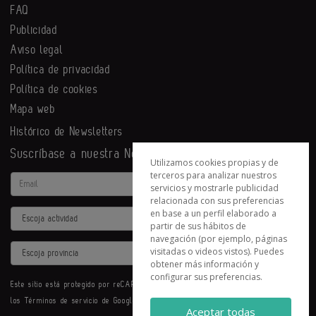
FAQ
Publicidad
Aviso legal
Política de privacidad
Política de cookies
Mapa web
Histórico de Newsletters
Suscríbase a nuestra Newsletter
Utilizamos cookies propias y de
terceros para analizar nuestros
Email
servicios y mostrarle publicidad
relacionada con sus preferencias
en base a un perfil elaborado a
Actividad
partir de sus hábitos de
navegación (por ejemplo, páginas
Provincia
visitadas o videos vistos). Puedes
obtener más información y
configurar sus preferencias.
Este sitio está protegido por reCAPTCHA y se aplican la
Política de privacidad
y
los
Términos de servicio
de Google.
Aceptar todas