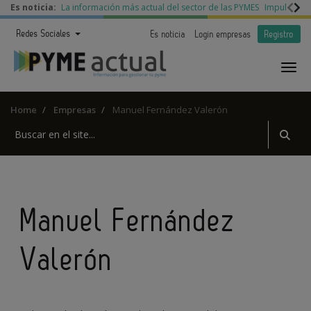
Es noticia:
La información más actual del sector de las PYMES
Impulso a l
Redes Sociales
Es noticia
Login empresas
Registro
Home
Empresas
Manuel Fernández Valerón
Manuel Fernández
Valerón