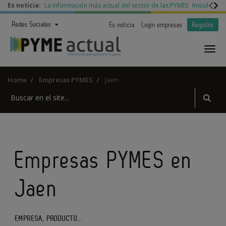
Es noticia:
La información más actual del sector de las PYMES
Impulso a l
Redes Sociales
Es noticia
Login empresas
Registro
Home
Empresas PYMES
Jaen
Empresas PYMES en
Jaen
EMPRESA, PRODUCTO...