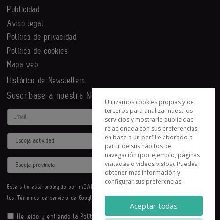
Publicidad
Aviso legal
Política de privacidad
Política de cookies
Mapa web
Histórico de Newsletters
Suscríbase a nuestra Newsletter
Utilizamos cookies propias y de
terceros para analizar nuestros
Email
servicios y mostrarle publicidad
relacionada con sus preferencias
en base a un perfil elaborado a
Actividad
partir de sus hábitos de
navegación (por ejemplo, páginas
Provincia
visitadas o videos vistos). Puedes
obtener más información y
configurar sus preferencias.
Este sitio está protegido por reCAPTCHA y se aplican la
Política de privacidad
y
los
Términos de servicio
de Google.
Aceptar todas
He leído y entiendo la
Política de Privacidad