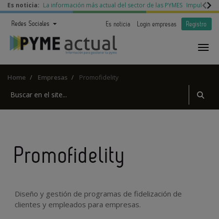
Es noticia:
La información más actual del sector de las PYMES
Impulso a l
Redes Sociales
Es noticia
Login empresas
Registro
Home
Empresas
Promofidelity
Promofidelity
Diseño y gestión de programas de fidelización de
clientes y empleados para empresas.