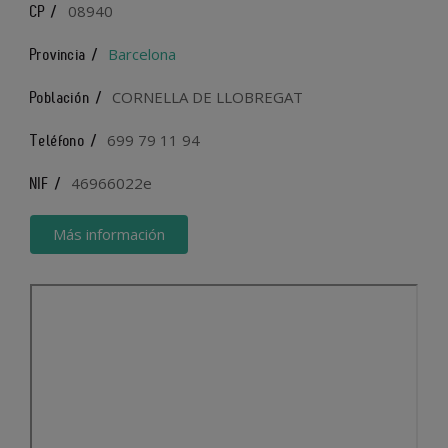
08940
CP /
Barcelona
Provincia /
CORNELLA DE LLOBREGAT
Población /
699 79 11 94
Teléfono /
46966022e
NIF /
Más información