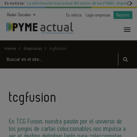
Es noticia:
La información más actual del sector de las PYMES
Impulso a l
Redes Sociales
Es noticia
Login empresas
Registro
Home
Empresas
tcgfusion
tcgfusion
En TCG Fusion, nuestra pasión por el universo de
los juegos de cartas coleccionables nos impulsa a
ser el destino definitivo tanto para coleccionistas