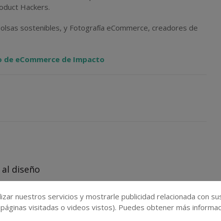
oduct Hackers.
 bolsas sostenibles, y Fotografía eCommerce, creadores de
 de eCommerce de Impacto
 al diseño
7 - 2024-01-17
izar nuestros servicios y mostrarle publicidad relacionada con su
 páginas visitadas o videos vistos). Puedes obtener más informaci