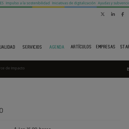
MES
Impulso a la sostenibilidad
Iniciativas de digitalización
Ayudas y subvenci
ARTÍCULOS
EMPRESAS
STA
UALIDAD
SERVICIOS
AGENDA
ce de Impacto
o