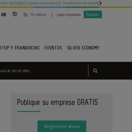
ones
Kit Digital, cuarta convocatoria
Tendencias en Marketing
Legislación py
|
Es noticia
Login empresas
Registro
RTUP Y FRANQUICIAS
EVENTOS
SILVER ECONOMY
Publique su empresa GRATIS
Regístrese ahora