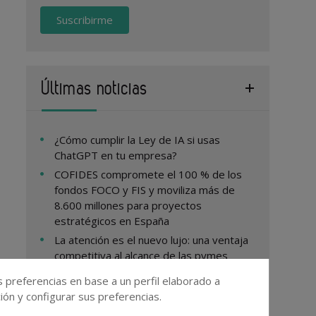
Suscribirme
Últimas noticias
¿Cómo cumplir la Ley de IA si usas
ChatGPT en tu empresa?
COFIDES compromete el 100 % de los
fondos FOCO y FIS y moviliza más de
8.600 millones para proyectos
estratégicos en España
La atención es el nuevo lujo: una ventaja
competitiva al alcance de las pymes
El Grupo BEI y Santander movilizarán
s preferencias en base a un perfil elaborado a
1.430 millones para impulsar la
ón y configurar sus preferencias.
financiación de pymes y midcaps