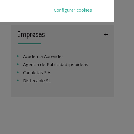
españolas
Configurar cookies
Empresas
Academia Aprender
Agencia de Publicidad ipsoideas
Canaletas S.A.
Distecable SL