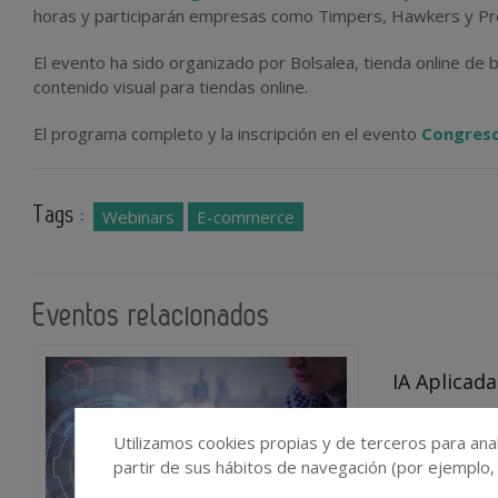
horas y participarán empresas como Timpers, Hawkers y Pr
El evento ha sido organizado por Bolsalea, tienda online de
contenido visual para tiendas online.
El programa completo y la inscripción en el evento
Congreso
Tags :
Webinars
E-commerce
Eventos relacionados
IA Aplicada
2024-01-1
Utilizamos cookies propias y de terceros para anal
partir de sus hábitos de navegación (por ejemplo,
Virtual