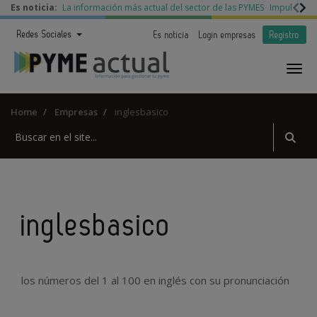
Es noticia:
La información más actual del sector de las PYMES
Impulso a l
Redes Sociales
Es noticia
Login empresas
Registro
Home
Empresas
inglesbasico
inglesbasico
los números del 1 al 100 en inglés con su pronunciación