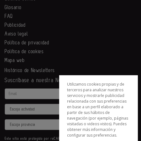
Glosario
FAQ
Publicidad
Aviso legal
Política de privacidad
Política de cookies
Mapa web
Histórico de Newsletters
Suscríbase a nuestra Newsletter
Utilizamos cookies propias y de
terceros para analizar nuestros
Email
servicios y mostrarle publicidad
relacionada con sus preferencias
en base a un perfil elaborado a
Actividad
partir de sus hábitos de
navegación (por ejemplo, páginas
Provincia
visitadas o videos vistos). Puedes
obtener más información y
configurar sus preferencias.
Este sitio está protegido por reCAPTCHA y se aplican la
Política de privacidad
y