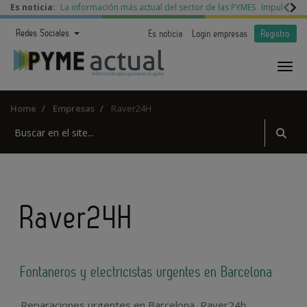
Es noticia:
La información más actual del sector de las PYMES
Impulso a l
Redes Sociales
Es noticia
Login empresas
Registro
Home
Empresas
Raver24H
Raver24H
Fontaneros y electricistas urgentes en Barcelona
Reparaciones urgentes en Barcelona, Raver24h,