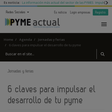
Es noticia:
La información más actual del sector de las PYMES
Impulso a l
Redes Sociales
Es noticia
Login empresas
Registro
Home
Agenda
Jornadas y ferias
6 claves para impulsar el desarrollo de tu pyme
Jornadas y ferias
6 claves para impulsar el
desarrollo de tu pyme