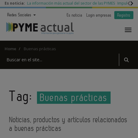
Es noticia:
La información más actual del sector de las PYMES
Impulso a l
Redes Sociales
Es noticia
Login empresas
Registro
Home
Buenas prácticas
Tag:
Buenas prácticas
Noticias, productos y artículos relacionados
a buenas prácticas