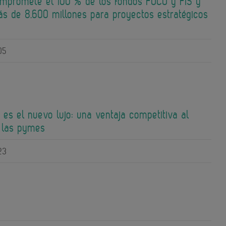
mpromete el 100 % de los fondos FOCO y FIS y
ás de 8.600 millones para proyectos estratégicos
05
 es el nuevo lujo: una ventaja competitiva al
 las pymes
23