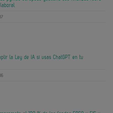
 laboral
07
lir la Ley de IA si usas ChatGPT en tu
06