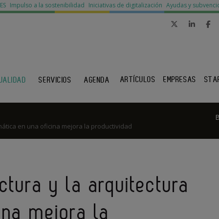
MES
Impulso a la sostenibilidad
Iniciativas de digitalización
Ayudas y subvenci
ARTÍCULOS
EMPRESAS
STA
UALIDAD
SERVICIOS
AGENDA
mática en una oficina mejora la productividad
ctura y la arquitectura
ina mejora la