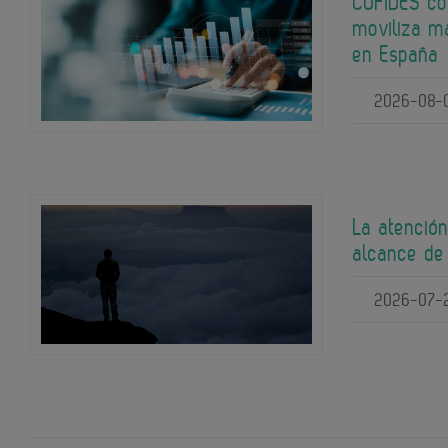
COFIDES co
moviliza m
en España
2026-08-
La atención
alcance de
2026-07-