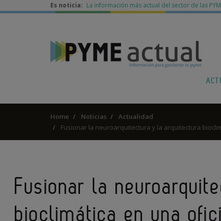
Es noticia:
La información más actual del sector de las PY
ACT
Home
Noticias
Actualidad
Fusionar la neuroarquitectura y la arquitectura biocli
Fusionar la neuroarquite
bioclimática en una ofic