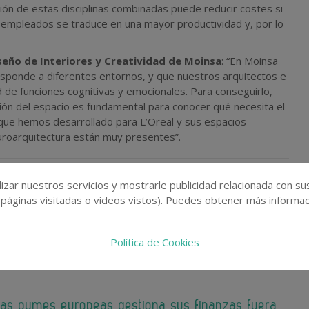
cación de estas disciplinas combinadas puede reducir costes si
 empleados se traduce en una mayor productividad y, por lo
seño de Interiores y Creatividad de Moinsa
: “En Moinsa
sponde a diferentes entornos, y que nuestros arquitectos e
d de funciones cognitivas y emocionales. Para conseguirlo,
ión del espacio es fundamental para conocer qué necesita el
o que hemos desarrollado para L’Oreal y sus espacios
euroarquitectura están muy presentes”.
izar nuestros servicios y mostrarle publicidad relacionada con su
 páginas visitadas o videos vistos). Puedes obtener más informaci
Política de Cookies
las pymes europeas gestiona sus finanzas fuera