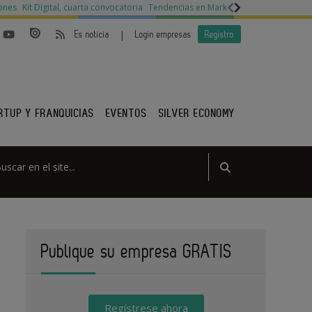
ones
Kit Digital, cuarta convocatoria
Tendencias en Marketing
Legislación py
|
Es noticia
Login empresas
Registro
RTUP Y FRANQUICIAS
EVENTOS
SILVER ECONOMY
Publique su empresa GRATIS
Regístrese ahora