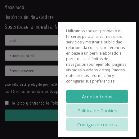
Mapa web
Histórico de Newsletters
Suscríbase a nuestra Newsletter
Utilizamos cookies propias y de
terceros para analizar nuestros
Email
servicios y mostrarle publicidad
relacionada con sus preferencias
en base a un perfil elaborado a
Actividad
partir de sus hábitos de
navegación (por ejemplo, páginas
Provincia
visitadas o videos vistos). Puedes
obtener más información y
configurar sus preferencias.
Este sitio está protegido por reCAPTCHA y se aplican la
Política de privacidad
y
los
Términos de servicio
de Google.
Aceptar todas
He leído y entiendo la
Política de Privacidad
Política de Cookies
Enviar
Configurar cookies