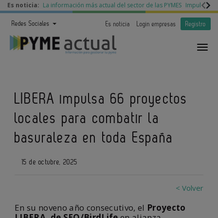
Es noticia:
La información más actual del sector de las PYMES
Impulso a l
Redes Sociales
Es noticia
Login empresas
Registro
LIBERA impulsa 66 proyectos
locales para combatir la
basuraleza en toda España
15 de octubre, 2025
< Volver
En su noveno año consecutivo, el
Proyecto
LIBERA, de SEO/BirdLife
en alianza