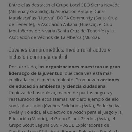
Entre ellas destacan el Grupo Local SEO Sierra Nevada
(Almería y Granada), la Asociación Parque Dunar
Matalascañas (Huelva), BOTA Community (Santa Cruz
de Tenerife), la Asociación Ankana (Huesca), el Club
Montañeros de Nivaria (Santa Cruz de Tenerife) y la
Asociación de Vecinos de La Alberca (Murcia).
Jóvenes comprometidos, medio rural activo e
inclusión como eje central
Por otro lado,
las organizaciones muestran un gran
liderazgo de la juventud
, que cada vez está más
implicada con el medioambiente. Promueven
acciones
de educación ambiental y ciencia ciudadana
,
limpieza de basuraleza, mapeo de puntos negros y
restauración de ecosistemas. Un claro ejemplo de ello
son la Asociación Jóvenes Solidarios (Ávila), FederActiva
(Ávila y Toledo), el Colectivo de Acción para el Juego y la
Educación (Madrid), el Grupo Scout Gredos (Ávila), el
Grupo Scout Laguna 589 – ASDE Exploradores de
Castilla y León (Valladolid, Burgos, Palencia y Soria) y la