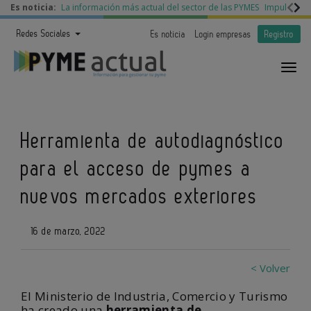
Es noticia:
La información más actual del sector de las PYMES
Impulso a l
Redes Sociales
Es noticia
Login empresas
Registro
Herramienta de autodiagnóstico
para el acceso de pymes a
nuevos mercados exteriores
16 de marzo, 2022
< Volver
El Ministerio de Industria, Comercio y Turismo
ha creado una
herramienta de