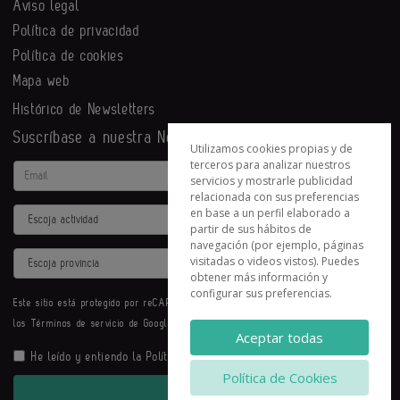
Aviso legal
Política de privacidad
Política de cookies
Mapa web
Histórico de Newsletters
Suscríbase a nuestra Newsletter
Utilizamos cookies propias y de
terceros para analizar nuestros
Email
servicios y mostrarle publicidad
relacionada con sus preferencias
en base a un perfil elaborado a
Actividad
partir de sus hábitos de
navegación (por ejemplo, páginas
Provincia
visitadas o videos vistos). Puedes
obtener más información y
configurar sus preferencias.
Este sitio está protegido por reCAPTCHA y se aplican la
Política de privacidad
y
los
Términos de servicio
de Google.
Aceptar todas
He leído y entiendo la
Política de Privacidad
Política de Cookies
Enviar