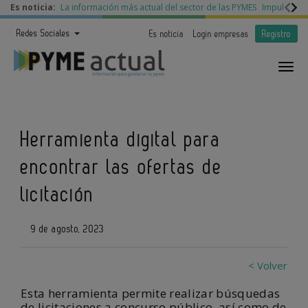
Es noticia:
La información más actual del sector de las PYMES
Impulso a l
Redes Sociales
Es noticia
Login empresas
Registro
Herramienta digital para
encontrar las ofertas de
licitación
9 de agosto, 2023
< Volver
Esta herramienta permite realizar búsquedas
de licitaciones a concurso público, así como de