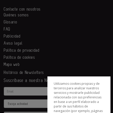
Contacte con nosotros
Quiénes somos
Glosario
FAQ
Publicidad
Aviso legal
Política de privacidad
Política de cookies
Mapa web
Histórico de Newsletters
Suscríbase a nuestra Newsletter
Utilizamos cookies propias y de
terceros para analizar nuestros
Email
servicios y mostrarle publicidad
relacionada con sus preferencias
en base a un perfil elaborado a
Actividad
partir de sus hábitos de
navegación (por ejemplo, páginas