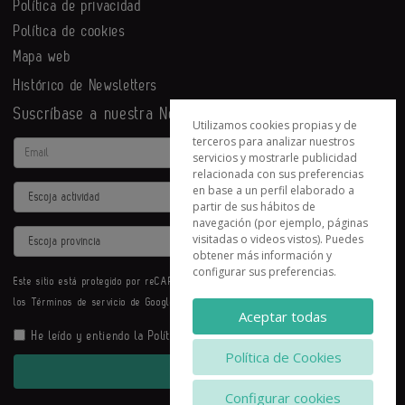
Política de privacidad
Política de cookies
Mapa web
Histórico de Newsletters
Suscríbase a nuestra Newsletter
Utilizamos cookies propias y de
terceros para analizar nuestros
Email
servicios y mostrarle publicidad
relacionada con sus preferencias
en base a un perfil elaborado a
Actividad
partir de sus hábitos de
navegación (por ejemplo, páginas
Provincia
visitadas o videos vistos). Puedes
obtener más información y
configurar sus preferencias.
Este sitio está protegido por reCAPTCHA y se aplican la
Política de privacidad
y
los
Términos de servicio
de Google.
Aceptar todas
He leído y entiendo la
Política de Privacidad
Política de Cookies
Enviar
Configurar cookies