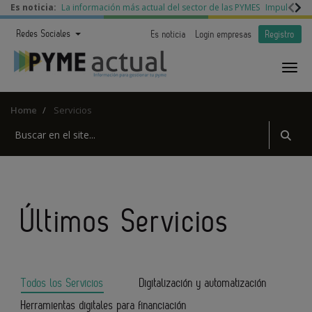
Es noticia:
La información más actual del sector de las PYMES
Impulso a l
Redes Sociales
Es noticia
Login empresas
Registro
Home
Servicios
Últimos Servicios
Todos los Servicios
Digitalización y automatización
Herramientas digitales para financiación