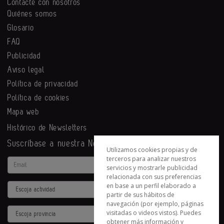
Contacte con nosotros
Quiénes somos
Glosario
FAQ
Publicidad
Aviso legal
Política de privacidad
Política de cookies
Mapa web
Histórico de Newsletters
Suscríbase a nuestra Newsletter
Utilizamos cookies propias y de
terceros para analizar nuestros
Email
servicios y mostrarle publicidad
relacionada con sus preferencias
en base a un perfil elaborado a
Actividad
partir de sus hábitos de
navegación (por ejemplo, páginas
Provincia
visitadas o videos vistos). Puedes
obtener más información y