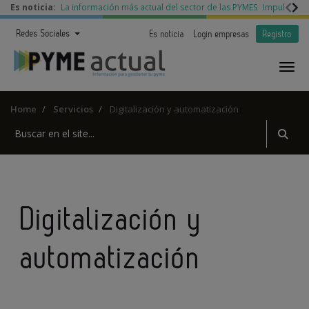
Es noticia:
La información más actual del sector de las PYMES
Impulso a l
Redes Sociales
Es noticia
Login empresas
Registro
Home
Servicios
Digitalización y automatización
Digitalización y
automatización