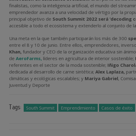
finalistas, como la inteligencia artificial, el mundo del strea
emprendedor avanza a una velocidad de vértigo por la propi
principal objetivo de
South Summit 2022 será ‘decoding co
accesible a todo el ecosistema y extenderlo al conjunto de la
Una meta en la que también participarán los más de 300
spe
entre el 8 y 10 de junio. Entre ellos, emprendedores, inver
Khan,
fundador y CEO de la organización educativa sin ánimo
de
AeroFarms,
líderes en agricultura de interior sostenible;
referentes en el sector de la moda sostenible;
Iñigo Charol
dedicada al desarrollo de carne sintética;
Alex Laplaza,
part
climáticas y ecológicas escalables; y
Mariya Gabriel
, Comisa
Juventud y Deporte
Tags:
South Summit
Emprendimiento
Casos de éxito