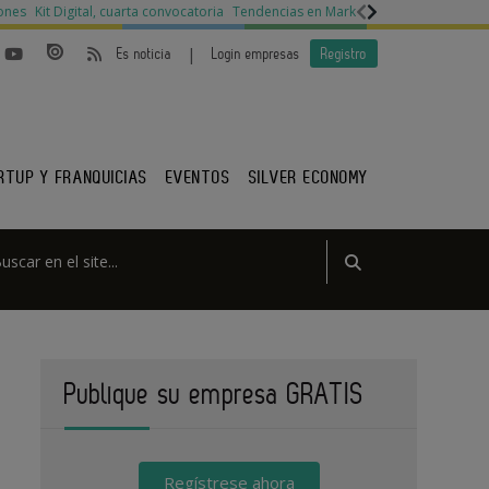
ones
Kit Digital, cuarta convocatoria
Tendencias en Marketing
Legislación py
|
Es noticia
Login empresas
Registro
RTUP Y FRANQUICIAS
EVENTOS
SILVER ECONOMY
Publique su empresa GRATIS
Regístrese ahora