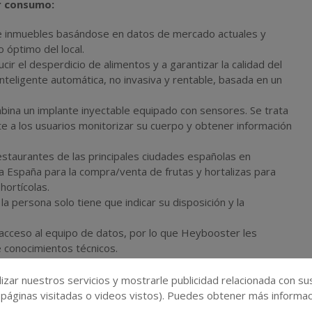
or consumo:
de inmuebles basándose en datos de mercado actuales y
o óptimo del local.
cir el desperdicio de alimentos y a garantizar la calidad del
teligente automática, no invasiva y rentable, basada en un
ina un implante inyectable equipado con sensores. Se trata
ite a los usuarios monitorizar su cuerpo y obtener información
estaurantes de las principales ciudades españolas en
da España para la compra/venta de frutas y hortalizas para
hortícolas.
a persona solo tiene que indicar su disposición y la
 acceso al equipo de datos, por lo que Heybooster les
 conocimientos técnicos.
imentaria (restauración colectiva, fabricantes,
 más auténtica, evaluando sus productos, localizándolos en el
izar nuestros servicios y mostrarle publicidad relacionada con su
ocesamiento, para (re)formular los productos y promover la
 páginas visitadas o videos vistos). Puedes obtener más informaci