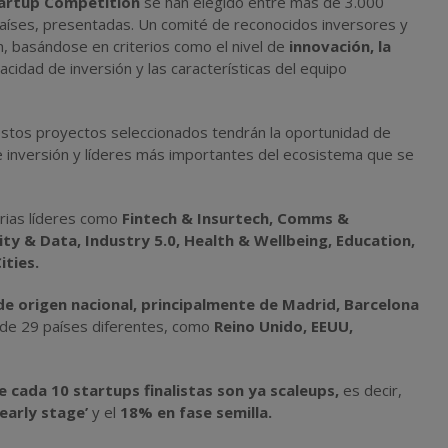
artup Competition
se han elegido entre más de 3.000
países, presentadas. Un comité de reconocidos inversores y
n, basándose en criterios como el nivel de
innovación, la
pacidad de inversión y las características del equipo
 estos proyectos seleccionados tendrán la oportunidad de
e inversión y líderes más importantes del ecosistema que se
trias líderes como
Fintech & Insurtech, Comms &
ity & Data, Industry 5.0, Health & Wellbeing, Education,
ities.
n de origen nacional, principalmente de Madrid, Barcelona
 de 29 países diferentes, como
Reino Unido, EEUU,
e cada 10 startups finalistas son ya scaleups,
es decir,
early stage’
y el
18% en fase semilla.