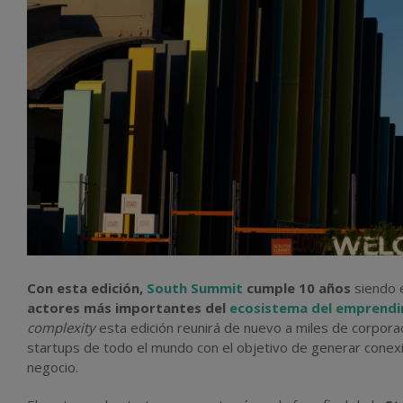
Con esta edición,
South Summit
cumple 10 años
siendo 
actores más importantes del
ecosistema del emprendim
complexity
esta edición reunirá de nuevo a miles de corpor
startups de todo el mundo con el objetivo de generar conexi
negocio.