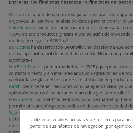
Entre las 100 finalistas destacan 11 finalistas del sect
Brickbro:
dispone de una tecnología para valorar todo tipo 
objetivos, utilizando el análisis de datos para encontrar el us
ColorSensing:
ayuda a la industria alimentaria envasada a redu
100% de sus productos gracias a una solución de envasado in
modelo de negocio B2B SaaS.
DSruptive:
ha desarrollado BeUno®, una plataforma que comb
de una aplicación fácil de usar, basada en la Nube, que perm
significativa.
HarBest Market
: primer marketplace (B2B) que pone a los r
contacto directo y sin intermediarios con agricultores de to
cambiar las reglas del sector de la distribución de productos 
Katch:
permite tener reuniones con una agenda clara, ya que l
aplicación mostrará los horarios marcados y el tiempo libre.
HeyBooster
: sólo el 11% de los equipos de marketing tiene
permite utilizar enfoques basados en datos sin necesidad de
Siga
asesora y guía a todos los colaboradores de la cadena al
distribuidores) en su transición hacia una oferta alimentaria
Utilizamos cookies propias y de terceros para anal
mercado, formando a los equipos en las apuestas de ultrapr
partir de sus hábitos de navegación (por ejemplo,
transparencia.