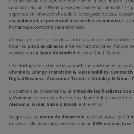
El centenar de startups que entrarán en la fase final de la
St
candidaturas, un 70% de procedencia internacional, de 114 
expertos en innovación ha sido el encargado de esta elecció
escalabilidad, el potencial interno de crecimiento
, la ca
humanoque compone cada empresa.
Además de conectar con los actores clave de la innovación,
hacer su
pitch en directo
ante las corporaciones, fondos d
reunirán en
La Nave de Madrid
durante South Summit.
Las startups finalistas de la competición pertenecen a indus
Channels, Energy Transition & Sustainability, Connectiv
Digital Business, Consumer Trends
y
Mobility & Smart C
En cuanto a su procedencia,
la mitad de las finalistas so
y Valencia
. La otra mitad vendrán a Madrid de procedentes
Alemania, Israel, Suiza o Brasil
, entre otros.
Respecto a su
etapa de desarrollo
, cabe destacar que
3 d
de desarrollo avanzado;mientras que un
54% está en fase ‘