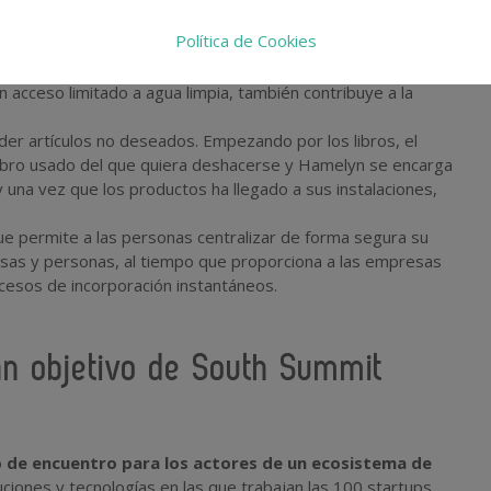
pueda crear fotos de estudio de alta calidad 100% online.
Política de Cookies
os de alta calidad por menos de 30 dólares y en 5 minutos.
ircula el agua de la ducha, mediante un método de filtración
on acceso limitado a agua limpia, también contribuye a la
nder artículos no deseados. Empezando por los libros, el
a libro usado del que quiera deshacerse y Hamelyn se encarga
y una vez que los productos ha llegado a sus instalaciones,
e permite a las personas centralizar de forma segura su
presas y personas, al tiempo que proporciona a las empresas
cesos de incorporación instantáneos.
ran objetivo de South Summit
o de encuentro para los actores de un ecosistema de
uciones y tecnologías en las que trabajan las 100 startups