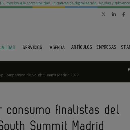
MES
Impulso a la sostenibilidad
Iniciativas de digitalización
Ayudas y subvenci
ARTÍCULOS
EMPRESAS
STA
UALIDAD
SERVICIOS
AGENDA
tup Competition de South Summit Madrid 2022
r consumo finalistas del
 South Summit Madrid