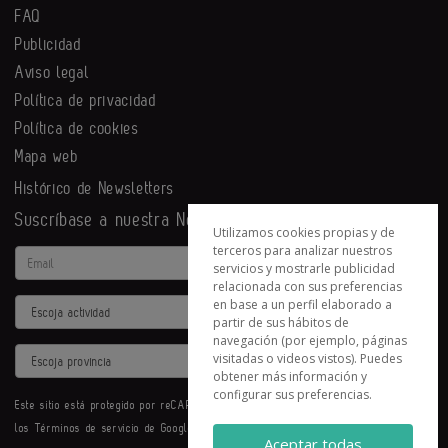
FAQ
Publicidad
Aviso legal
Política de privacidad
Política de cookies
Mapa web
Histórico de Newsletters
Suscríbase a nuestra Newsletter
Utilizamos cookies propias y de
terceros para analizar nuestros
Email
servicios y mostrarle publicidad
relacionada con sus preferencias
en base a un perfil elaborado a
Actividad
partir de sus hábitos de
navegación (por ejemplo, páginas
Provincia
visitadas o videos vistos). Puedes
obtener más información y
configurar sus preferencias.
Este sitio está protegido por reCAPTCHA y se aplican la
Política de privacidad
y
los
Términos de servicio
de Google.
Aceptar todas