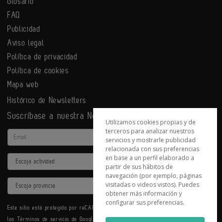
Glosario
FAQ
Publicidad
Aviso legal
Política de privacidad
Política de cookies
Mapa web
Histórico de Newsletters
Suscríbase a nuestra Newsletter
Utilizamos cookies propias y de
terceros para analizar nuestros
Email
servicios y mostrarle publicidad
relacionada con sus preferencias
en base a un perfil elaborado a
Actividad
partir de sus hábitos de
navegación (por ejemplo, páginas
Provincia
visitadas o videos vistos). Puedes
obtener más información y
configurar sus preferencias.
Este sitio está protegido por reCAPTCHA y se aplican la
Política de privacidad
y
los
Términos de servicio
de Google.