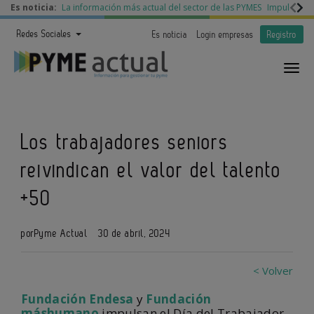
Es noticia:
La información más actual del sector de las PYMES
Impulso a l
Redes Sociales
Es noticia
Login empresas
Registro
Los trabajadores seniors
reivindican el valor del talento
+50
por
Pyme Actual
30 de abril, 2024
< Volver
Fundación Endesa
y
Fundación
máshumano
impulsan el Día del Trabajador