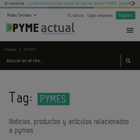
Es noticia:
La información más actual del sector de las PYMES
Impulso a l
Redes Sociales
Es noticia
Login empresas
Registro
Home
PYMES
Tag:
PYMES
Noticias, productos y artículos relacionados
a pymes