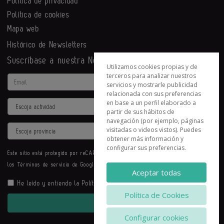
Política de privacidad
Política de cookies
Mapa web
Histórico de Newsletters
Suscríbase a nuestra Newsletter
Utilizamos cookies propias y de
terceros para analizar nuestros
Email
servicios y mostrarle publicidad
relacionada con sus preferencias
en base a un perfil elaborado a
Actividad
partir de sus hábitos de
navegación (por ejemplo, páginas
Provincia
visitadas o videos vistos). Puedes
obtener más información y
configurar sus preferencias.
Este sitio está protegido por reCAPTCHA y se aplican la
Política de privacidad
y
los
Términos de servicio
de Google.
Aceptar todas
He leído y entiendo la
Política de Privacidad
Política de Cookies
Enviar
Configurar cookies