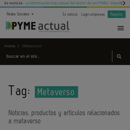
Es noticia:
La información más actual del sector de las PYMES
Impulso a l
Redes Sociales
Es noticia
Login empresas
Registro
Home
Metaverso
Tag:
Metaverso
Noticias, productos y artículos relacionados
a metaverso