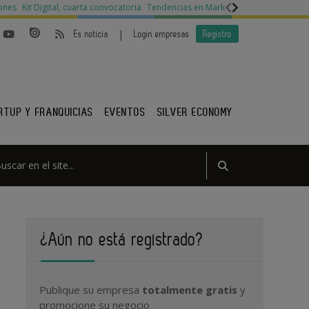
ones
Kit Digital, cuarta convocatoria
Tendencias en Marketing
Legislación py
|
Es noticia
Login empresas
Registro
RTUP Y FRANQUICIAS
EVENTOS
SILVER ECONOMY
¿Aún no está registrado?
Publique su empresa
totalmente gratis
y
promocione su negocio