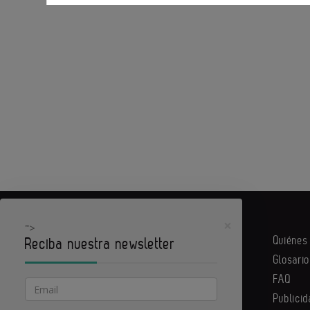
×
">
Quiéne
Reciba nuestra newsletter
Glosario
PYME actual es un portal de Infoedita
FAQ
Email
Publicid