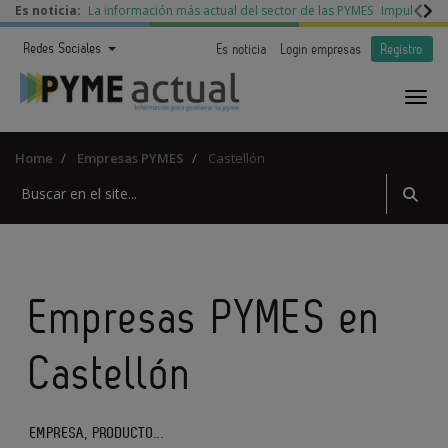
Es noticia:
La información más actual del sector de las PYMES
Impulso a l
Redes Sociales
Es noticia
Login empresas
Registro
Home
Empresas PYMES
Castellón
Empresas PYMES en
Castellón
EMPRESA, PRODUCTO...