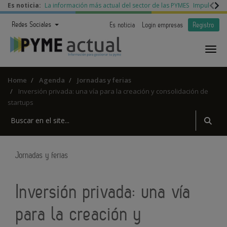
Es noticia:
La información más actual del sector de las PYMES
Impulso a l
Redes Sociales
Es noticia
Login empresas
Registro
Home
Agenda
Jornadas y ferias
Inversión privada: una vía para la creación y consolidación de
startups
Jornadas y ferias
Inversión privada: una vía
para la creación y