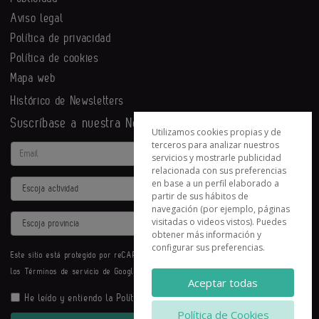
Aviso legal
Política de privacidad
Política de cookies
Mapa web
Histórico de Newsletters
Suscríbase a nuestra Newsletter
Utilizamos cookies propias y de
terceros para analizar nuestros
Email
servicios y mostrarle publicidad
relacionada con sus preferencias
en base a un perfil elaborado a
Actividad
partir de sus hábitos de
navegación (por ejemplo, páginas
Provincia
visitadas o videos vistos). Puedes
obtener más información y
configurar sus preferencias.
Este sitio está protegido por reCAPTCHA y se aplican la
Política de privacidad
y
los
Términos de servicio
de Google.
Aceptar todas
He leído y entiendo la
Política de Privacidad
Política de Cookies