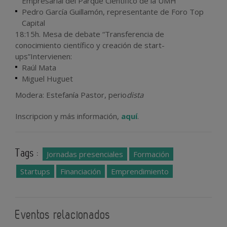
Empresarial del Parque Científico de la UMH
Pedro García Guillamón, representante de Foro Top
Capital
18:15h. Mesa de debate “Transferencia de
conocimiento científico y creación de start-
ups”Intervienen:
Raúl Mata
Miguel Huguet
Modera: Estefanía Pastor, perio
dista
Inscripcion y más información,
aquí
.
Tags :
Jornadas presenciales
Formación
Startups
Financiación
Emprendimiento
Eventos relacionados