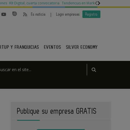
ones
Kit Digital, cuarta convocatoria
Tendencias en Marketing
Legislación py
|
Es noticia
Login empresas
Registro
RTUP Y FRANQUICIAS
EVENTOS
SILVER ECONOMY
Publique su empresa GRATIS