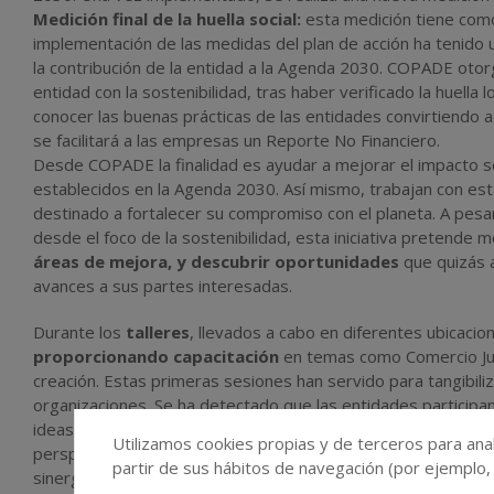
Medición final de la huella social:
esta medición tiene com
implementación de las medidas del plan de acción ha tenido u
la contribución de la entidad a la Agenda 2030. COPADE otor
entidad con la sostenibilidad, tras haber verificado la huella
conocer las buenas prácticas de las entidades convirtiendo
se facilitará a las empresas un Reporte No Financiero.
Desde COPADE la finalidad es ayudar a mejorar el impacto so
establecidos en la Agenda 2030. Así mismo, trabajan con esta
destinado a fortalecer su compromiso con el planeta. A pesa
desde el foco de la sostenibilidad, esta iniciativa pretende m
áreas de mejora, y descubrir oportunidades
que quizás a
avances a sus partes interesadas.
Durante los
talleres
, llevados a cabo en diferentes ubicacio
proporcionando capacitación
en temas como Comercio Ju
creación. Estas primeras sesiones han servido para tangibili
organizaciones. Se ha detectado que las entidades participant
ideas y marcarse metas para seguir mejorando en términos de
Utilizamos cookies propias y de terceros para anal
perspectivas hacia una nueva manera de trabajar y también 
partir de sus hábitos de navegación (por ejemplo,
sinergias fructíferas para ambas partes.