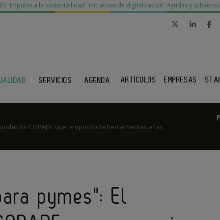
MES
Impulso a la sostenibilidad
Iniciativas de digitalización
Ayudas y subvenci
ARTÍCULOS
EMPRESAS
STA
UALIDAD
SERVICIOS
AGENDA
 Fundación COPADE que proporciona herramientas a las
para pymes": El