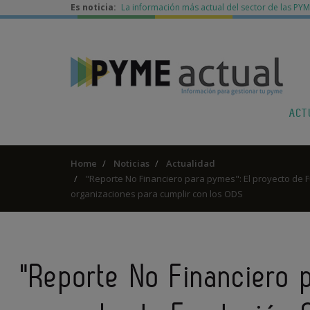
Es noticia:
La información más actual del sector de las PY
ACT
Home
Noticias
Actualidad
"Reporte No Financiero para pymes": El proyecto de
organizaciones para cumplir con los ODS
"Reporte No Financiero 