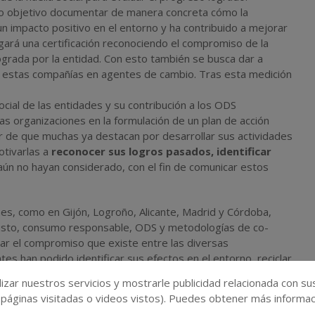
o objetivo documentar de manera concreta cómo la
n impacto positivo en el entorno y ha contribuido a mejorar
gará una certificación reconociendo el compromiso de la
 lograda por la entidad. Con esto también se busca dar a
 a estas compañías en agentes de cambio. Tras esta medición
cial de las entidades y su contribución a los ODS
s organizaciones en la formulación de un plan de acción
r de que muchas ya destacan por desarrollar sus actividades
otivarlas a
reconocer sus logros pasados, identificar
ún no hayan considerado, con el fin de comunicar estos
nes, como en Gijón, Logroño, Alicante, Madrid y Córdoba,
sto, consumo responsable, ODS y metodologías de co-
zar el compromiso que existe entre las diversas
es han podido identificar sus efectos en el entorno, reciclar
 sostenibilidad. Este tipo de actividad amplía las
izar nuestros servicios y mostrarle publicidad relacionada con su
ha permitido que se realicen acuerdos comerciales buscando
 páginas visitadas o videos vistos). Puedes obtener más informaci