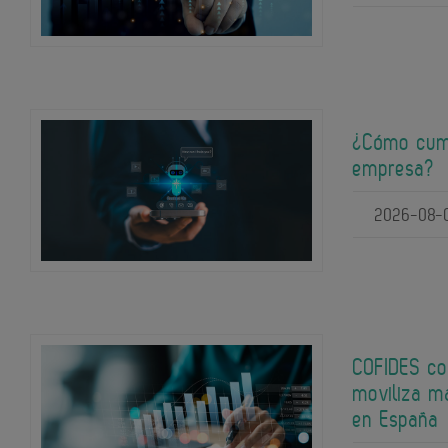
¿Cómo cump
empresa?
2026-08-
COFIDES co
moviliza m
en España