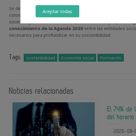
Se destaca que esta primera fase ha contribuido a que las e
Aceptar todas
consecución de los ODS y a la realización de la Agenda 2030.
sociedad y el medioambiente, sirviendo como ejemplo a seg
conocimiento de la Agenda 2030
entre las entidades soci
necesarios para profundizar en su sostenibilidad.
Tags:
sostenibilidad
Economía social
Formación
Noticias relacionadas
El 74% de 
del horario
2026-08-