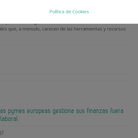
mpresas sean conscientes de la importancia de la
Política de Cookies
 Así como visibilizar el compromiso de estas entidades con la
uir para otras organizaciones. Además de
aumentar el
ales que, a menudo, carecen de las herramientas y recursos
las pymes europeas gestiona sus finanzas fuera
 laboral
07