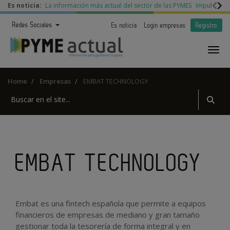
Es noticia:
La información más actual del sector de las PYMES
Impulso a l
Redes Sociales
Es noticia
Login empresas
Registro
Home
Empresas
EMBAT TECHNOLOGY
EMBAT TECHNOLOGY
Embat es una fintech española que permite a equipos
financieros de empresas de mediano y gran tamaño
gestionar toda la tesorería de forma integral y en