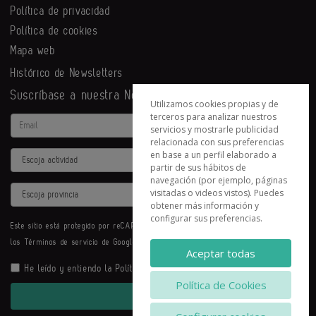
Política de privacidad
Política de cookies
Mapa web
Histórico de Newsletters
Suscríbase a nuestra Newsletter
Utilizamos cookies propias y de
terceros para analizar nuestros
Email
servicios y mostrarle publicidad
relacionada con sus preferencias
en base a un perfil elaborado a
Actividad
partir de sus hábitos de
navegación (por ejemplo, páginas
Provincia
visitadas o videos vistos). Puedes
obtener más información y
configurar sus preferencias.
Este sitio está protegido por reCAPTCHA y se aplican la
Política de privacidad
y
los
Términos de servicio
de Google.
Aceptar todas
He leído y entiendo la
Política de Privacidad
Política de Cookies
Enviar