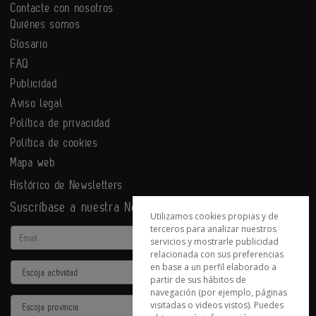
Contacte con nosotros
Quiénes somos
Glosario
FAQ
Publicidad
Aviso legal
Política de privacidad
Política de cookies
Mapa web
Histórico de Newsletters
Suscríbase a nuestra Newsletter
Utilizamos cookies propias y de
terceros para analizar nuestros
Email
servicios y mostrarle publicidad
relacionada con sus preferencias
en base a un perfil elaborado a
Actividad
partir de sus hábitos de
navegación (por ejemplo, páginas
Provincia
visitadas o videos vistos). Puedes