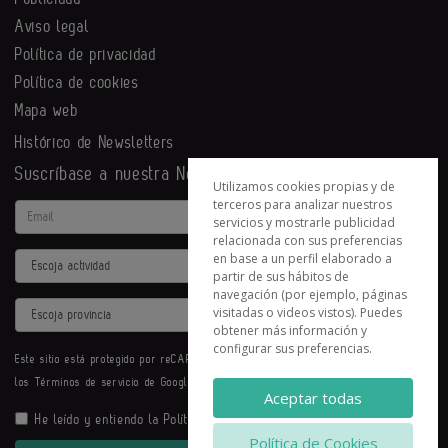
Aviso legal
Política de privacidad
Política de cookies
Mapa web
Histórico de Newsletters
Suscríbase a nuestra Newsletter
Utilizamos cookies propias y de
terceros para analizar nuestros
Email
servicios y mostrarle publicidad
relacionada con sus preferencias
en base a un perfil elaborado a
Actividad
partir de sus hábitos de
navegación (por ejemplo, páginas
Provincia
visitadas o videos vistos). Puedes
obtener más información y
configurar sus preferencias.
Este sitio está protegido por reCAPTCHA y se aplican la
Política de privacidad
y
los
Términos de servicio
de Google.
Aceptar todas
He leído y entiendo la
Política de Privacidad
Política de Cookies