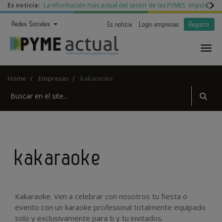
Es noticia:
La información más actual del sector de las PYMES
Impulso a l
Redes Sociales
Es noticia
Login empresas
Registro
Home
Empresas
kakaraoke
kakaraoke
Kakaraoke. Ven a celebrar con nosotros tu fiesta o
evento con un karaoke profesional totalmente equipado
solo y exclusivamente para ti y tu invitados.