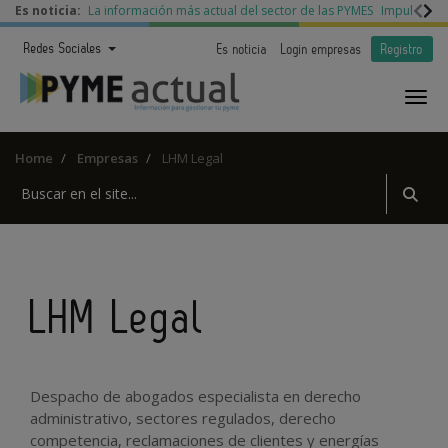
Es noticia:
La información más actual del sector de las PYMES
Impulso a l
Redes Sociales
Es noticia
Login empresas
Registro
Home
Empresas
LHM Legal
LHM Legal
Despacho de abogados especialista en derecho
administrativo, sectores regulados, derecho
competencia, reclamaciones de clientes y energías