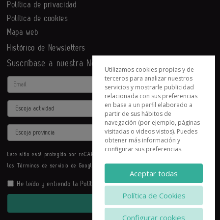
Política de privacidad
Política de cookies
Mapa web
Histórico de Newsletters
Suscríbase a nuestra Newsletter
Utilizamos cookies propias y de
terceros para analizar nuestros
Email
servicios y mostrarle publicidad
relacionada con sus preferencias
en base a un perfil elaborado a
Actividad
partir de sus hábitos de
navegación (por ejemplo, páginas
Provincia
visitadas o videos vistos). Puedes
obtener más información y
configurar sus preferencias.
Este sitio está protegido por reCAPTCHA y se aplican la
Política de privacidad
y
los
Términos de servicio
de Google.
Aceptar todas
He leído y entiendo la
Política de Privacidad
Política de Cookies
Enviar
Configurar cookies