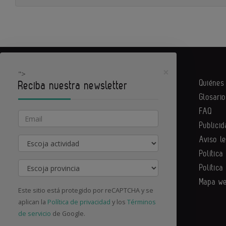
×
">
Quiéne
Reciba nuestra newsletter
Glosario
PYME actual es un portal de Infoedita
FAQ
Email
Publicid
Aviso l
Actividad
Contacte con nosotros
Política
Provincia
Política
Mapa w
Este sitio está protegido por reCAPTCHA y se
aplican la
Política de privacidad
y los
Términos
de servicio
de Google.