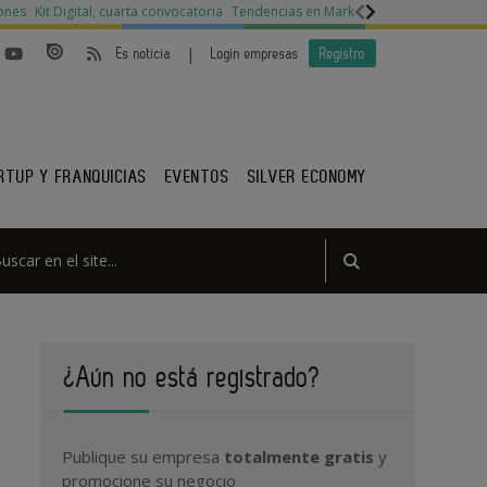
ones
Kit Digital, cuarta convocatoria
Tendencias en Marketing
Legislación py
|
Es noticia
Login empresas
Registro
RTUP Y FRANQUICIAS
EVENTOS
SILVER ECONOMY
¿Aún no está registrado?
Publique su empresa
totalmente gratis
y
promocione su negocio