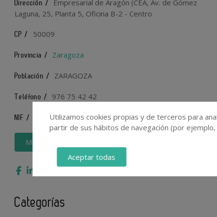
Empresarial de Aragón (CEA, Av. de Gómez
Dirección /
Laguna, 25, Planta 5, Oficina B-2 - Centro
50009
CP /
Zaragoza
Provincia /
ZARAGOZA
Población /
976 75 42 42
Teléfono /
Utilizamos cookies propias y de terceros para anal
B99347262
NIF /
partir de sus hábitos de navegación (por ejemplo,
Más información
Aceptar todas
Categorías