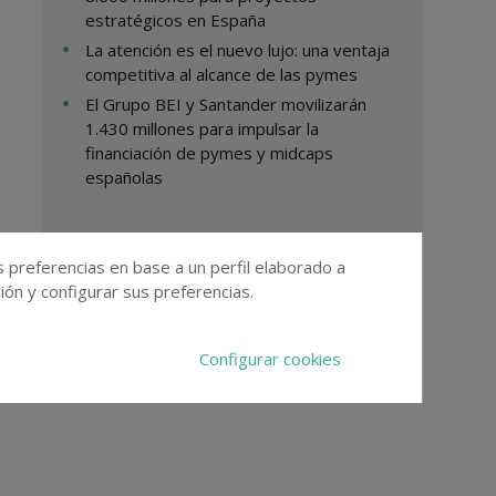
estratégicos en España
La atención es el nuevo lujo: una ventaja
competitiva al alcance de las pymes
El Grupo BEI y Santander movilizarán
1.430 millones para impulsar la
financiación de pymes y midcaps
españolas
s preferencias en base a un perfil elaborado a
ón y configurar sus preferencias.
Configurar cookies