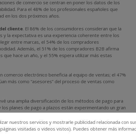
izaciones de comercio se centran en poner los datos de los
entabilidad. Para el 48% de los profesionales españoles que
dad en los dos próximos años.
del cliente
. El 86% de los consumidores consideran que la
s y la expectativa es una experiencia coherente entre los
 elegir entre marcas, el 54% de los compradores
omodidad. Además, el 51% de los compradores B2B afirma
ás que hace un año, y el 55% espera utilizar más estas
 en comercio electrónico beneficia al equipo de ventas; el 47%
 actúan más como “asesores” del proceso de ventas como
evé una amplia diversificación de los métodos de pago para
 y los planes de pago a plazos están experimentando un gran
 el estudio aceptan al menos una opción de pago móvil para
gitales indican que ya ofrecen métodos como BNPL (Buy Now,
izar nuestros servicios y mostrarle publicidad relacionada con su
son en modalidad “monedero móvil”.
 páginas visitadas o videos vistos). Puedes obtener más informaci