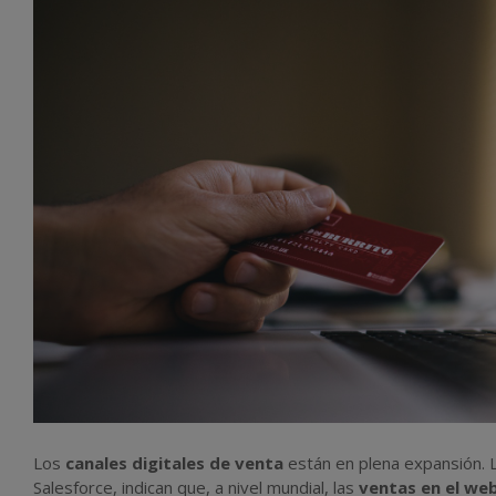
Los
canales digitales de venta
están en plena expansión. 
Salesforce, indican que, a nivel mundial, las
ventas en el we