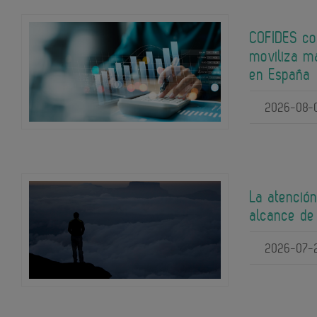
COFIDES co
moviliza m
en España
2026-08-
La atención
alcance de
2026-07-