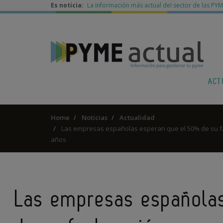
Es noticia:
La información más actual del sector de las PY
ACT
Home
Noticias
Actualidad
Las empresas españolas esperan que el 50% de su fa
años
Las empresas española