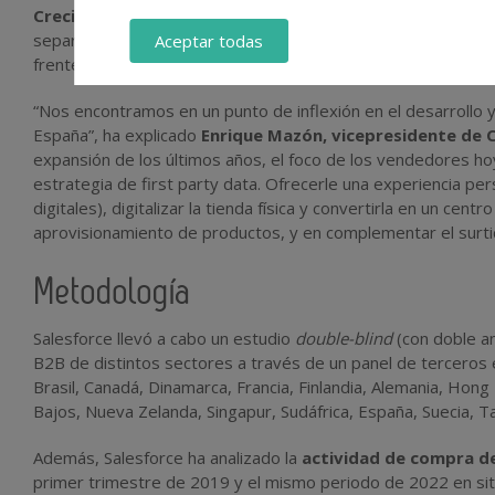
Crecimiento de la arquitectura Headless.
Las empresas q
separar los desarrollos del front-end y back-end, tienen má
Aceptar todas
frente a las que no cuentan con este tipo de arquitectura (5
“Nos encontramos en un punto de inflexión en el desarrollo 
España”, ha explicado
Enrique Mazón, vicepresidente de 
expansión de los últimos años, el foco de los vendedores hoy
estrategia de first party data. Ofrecerle una experiencia pers
digitales), digitalizar la tienda física y convertirla en un ce
aprovisionamiento de productos, y en complementar el surti
Metodología
Salesforce llevó a cabo un estudio
double-blind
(con doble a
B2B de distintos sectores a través de un panel de terceros
Brasil, Canadá, Dinamarca, Francia, Finlandia, Alemania, Hong K
Bajos, Nueva Zelanda, Singapur, Sudáfrica, España, Suecia, T
Además, Salesforce ha analizado la
actividad de compra de
primer trimestre de 2019 y el mismo periodo de 2022 en sit