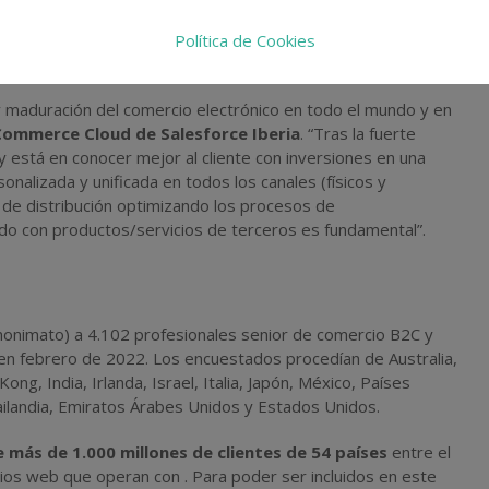
ue cuentan con este tipo de arquitectura, que permite
s posibilidades de expandirse hacia nuevos canales (77%),
Política de Cookies
4%).
y maduración del comercio electrónico en todo el mundo y en
Commerce Cloud de Salesforce Iberia
. “Tras la fuerte
 está en conocer mejor al cliente con inversiones en una
onalizada y unificada en todos los canales (físicos y
ntro de distribución optimizando los procesos de
do con productos/servicios de terceros es fundamental”.
nonimato) a 4.102 profesionales senior de comercio B2C y
 en febrero de 2022. Los encuestados procedían de Australia,
ong, India, Irlanda, Israel, Italia, Japón, México, Países
ailandia, Emiratos Árabes Unidos y Estados Unidos.
 más de 1.000 millones de clientes de 54 países
entre el
ios web que operan con . Para poder ser incluidos en este