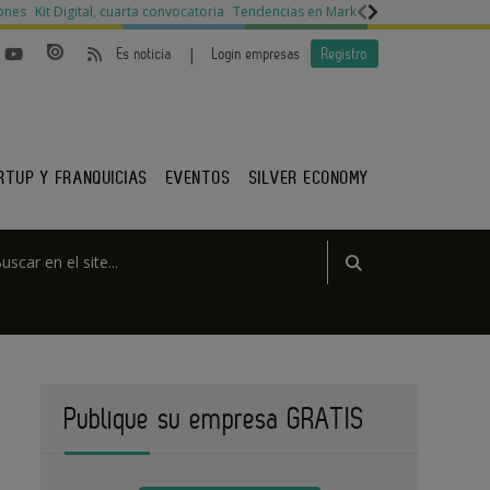
ones
Kit Digital, cuarta convocatoria
Tendencias en Marketing
Legislación py
|
Es noticia
Login empresas
Registro
RTUP Y FRANQUICIAS
EVENTOS
SILVER ECONOMY
Publique su empresa GRATIS