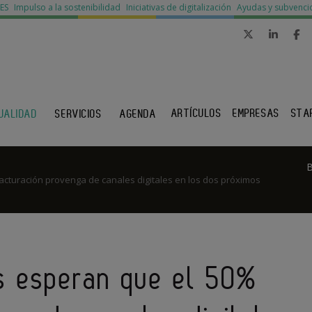
MES
Impulso a la sostenibilidad
Iniciativas de digitalización
Ayudas y subvenci
ARTÍCULOS
EMPRESAS
STA
UALIDAD
SERVICIOS
AGENDA
cturación provenga de canales digitales en los dos próximos
s esperan que el 50%