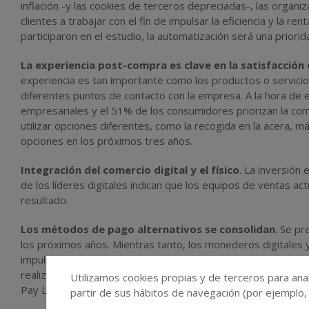
inflación -y las cookies de terceros depreciadas-, las organ
clientes a trabajar con el fin de impulsar la eficiencia y la r
participaron en el estudio, la automatización será una priori
La experiencia post-compra es clave en la satisfacción 
experiencia es tan importante como los productos o servicio
diferentes puntos de contacto con la empresa. A la hora de
empresariales y el 51% de los consumidores priorizan la c
utilizar opciones diferentes, como la recogida en la acera, m
opciones en los próximos tres años.
Integración del comercio digital y el físico
. La inversión
de los líderes digitales indican que los equipos de ventas
resultado.
Los métodos de pago alternativos se consolidan
. Se pr
los próximos años. Mientras tanto, los monederos digitales
impulso. El 71% de las empresas españolas participantes en
realizar la compra. A nivel global, el 61% de los líderes di
Utilizamos cookies propias y de terceros para anal
Pay Later). PayPal representa el 80% de los pagos cuando 
partir de sus hábitos de navegación (por ejemplo,