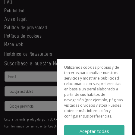
FAQ
Publicidad
Aviso legal
Política de privacidad
Política de cookies
Mapa web
Histórico de Newsletters
Suscríbase a nuestra Newsletter
Utilizamos cookies propias y de
terceros para analizar nuestros
Email
servicios y mostrarle publicidad
relacionada con sus preferencias
en base a un perfil elaborado a
Actividad
partir de sus hábitos de
navegación (por ejemplo, páginas
Provincia
visitadas o videos vistos). Puedes
obtener más información y
configurar sus preferencias.
Este sitio está protegido por reCAPTCHA y se aplican la
Política de privacidad
y
los
Términos de servicio
de Google.
Aceptar todas