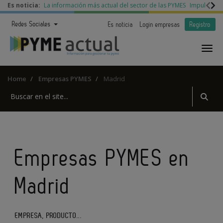
Es noticia:
La información más actual del sector de las PYMES
Impulso a l
Redes Sociales
Es noticia
Login empresas
Registro
Home
Empresas PYMES
Madrid
Empresas PYMES en
Madrid
EMPRESA, PRODUCTO...